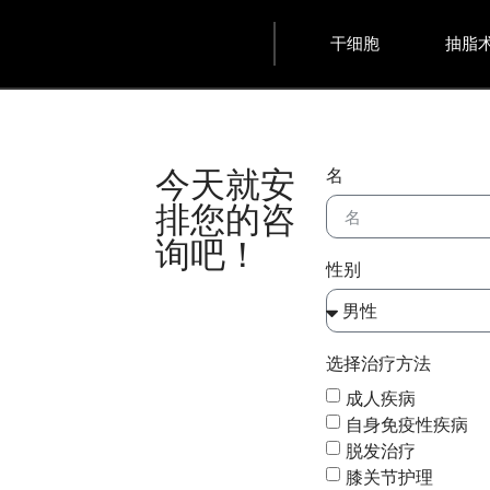
干细胞
抽脂
今天就安
名
排您的咨
询吧！
性别
选择治疗方法
成人疾病
自身免疫性疾病
脱发治疗
膝关节护理