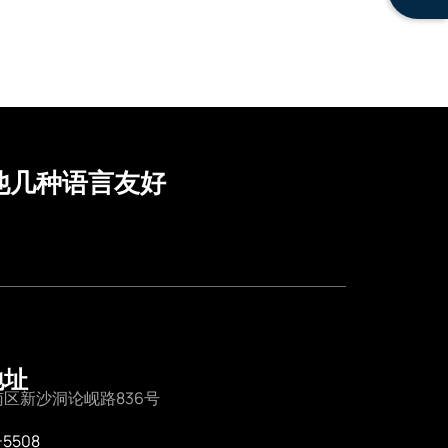
他几种语言友好
地址
区新沙洞论岘路836号
-5508